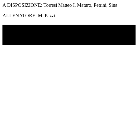
A DISPOSIZIONE: Torresi Matteo I, Maturo, Petrini, Sina.
ALLENATORE: M. Pazzi.
TI RICORDI COSA È SUCCESSO L’ANNO
SCORSO AD AGOSTO?
Ascolta il podcast con le notizie da non dimenticare