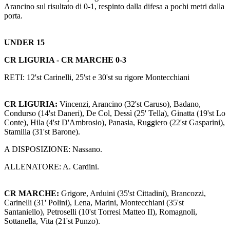
Arancino sul risultato di 0-1, respinto dalla difesa a pochi metri dalla
porta.
UNDER 15
CR LIGURIA - CR MARCHE 0-3
RETI: 12'st Carinelli, 25'st e 30'st su rigore Montecchiani
CR LIGURIA:
Vincenzi, Arancino (32'st Caruso), Badano,
Condurso (14'st Daneri), De Col, Dessì (25' Tella), Ginatta (19'st Lo
Conte), Hila (4'st D'Ambrosio), Panasia, Ruggiero (22'st Gasparini),
Stamilla (31'st Barone).
A DISPOSIZIONE: Nassano.
ALLENATORE: A. Cardini.
CR MARCHE:
Grigore, Arduini (35'st Cittadini), Brancozzi,
Carinelli (31' Polini), Lena, Marini, Montecchiani (35'st
Santaniello), Petroselli (10'st Torresi Matteo II), Romagnoli,
Sottanella, Vita (21'st Punzo).