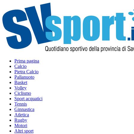
Prima pagina
Calcio
Pietra Calcio
Pallanuoto
Basket
Volley
Ciclismo
Sport acquatici
Tennis
Ginnastica
Atletica
Rugby
Motori
Altri sport