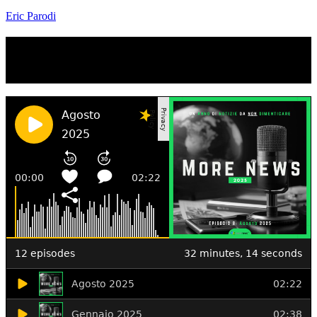
Eric Parodi
TI RICORDI COSA È SUCCESSO L’ANNO
SCORSO AD AGOSTO?
Ascolta il podcast con le notizie da non dimenticare