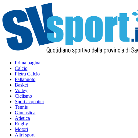
Prima pagina
Calcio
Pietra Calcio
Pallanuoto
Basket
Volley
Ciclismo
Sport acquatici
Tennis
Ginnastica
Atletica
Rugby
Motori
Altri sport