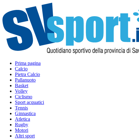
Prima pagina
Calcio
Pietra Calcio
Pallanuoto
Basket
Volley
Ciclismo
Sport acquatici
Tennis
Ginnastica
Atletica
Rugby
Motori
Altri sport