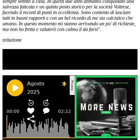
sempre sentito a casa. In questi due anni abbiamo conquistato una
salvezza faticata e un quinto posto storico per la società Voltrese,
facendo il record di punti in eccellenza. Sono contento di lasciare
tutti in buoni rapporti e con un bel ricordo di me sia calcistico che
umano. In questo momento mi stanno arrivando un po’ di richieste,
ma non ho fretta e valuterò con calma il da farsi".
redazione
TI RICORDI COSA È SUCCESSO L’ANNO
SCORSO AD AGOSTO?
Ascolta il podcast con le notizie da non dimenticare