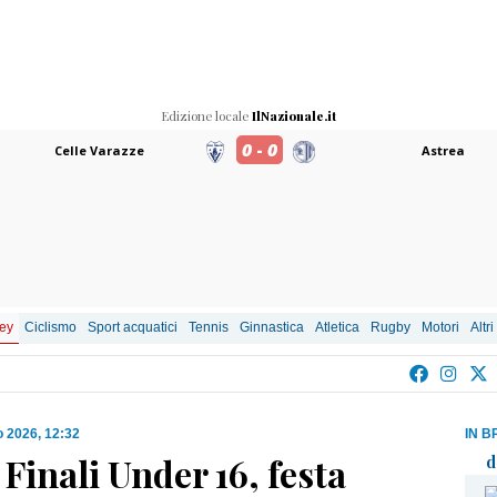
Edizione locale
IlNazionale.it
0
-
0
Celle Varazze
Astrea
ley
Ciclismo
Sport acquatici
Tennis
Ginnastica
Atletica
Rugby
Motori
Altri
 2026, 12:32
IN B
| Finali Under 16, festa
d