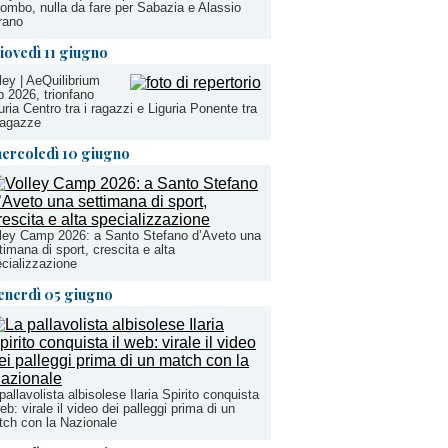
ombo, nulla da fare per Sabazia e Alassio
rano
iovedì 11 giugno
ley | AeQuilibrium
 2026, trionfano
uria Centro tra i ragazzi e Liguria Ponente tra
ragazze
ercoledì 10 giugno
ley Camp 2026: a Santo Stefano d’Aveto una
timana di sport, crescita e alta
cializzazione
enerdì 05 giugno
pallavolista albisolese Ilaria Spirito conquista
web: virale il video dei palleggi prima di un
ch con la Nazionale