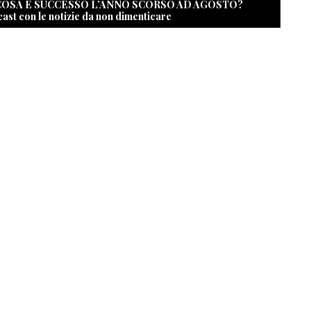
 COSA È SUCCESSO L’ANNO SCORSO AD AGOSTO?
cast con le notizie da non dimenticare