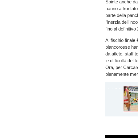
Spinte anche dal
hanno affrontato 
parte della panc
l’inerzia dell’i
fino al definitiv
Al fischio finale
biancorosse hann
da atlete, staff
le difficoltà del
Ora, per Carcare,
pienamente meri