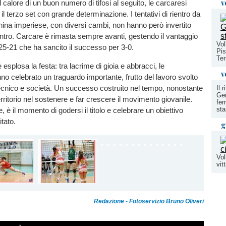
v
 calore di un buon numero di tifosi al seguito, le carcaresi
il terzo set con grande determinazione. I tentativi di rientro da
hina imperiese, con diversi cambi, non hanno però invertito
ncontro. Carcare è rimasta sempre avanti, gestendo il vantaggio
Vol
o 25-21 che ha sancito il successo per 3-0.
Pis
Te
 è esplosa la festa: tra lacrime di gioia e abbracci, le
v
o celebrato un traguardo importante, frutto del lavoro svolto
 tecnico e società. Un successo costruito nel tempo, nonostante
Il 
Gen
 territorio nel sostenere e far crescere il movimento giovanile.
fem
sta
 è il momento di godersi il titolo e celebrare un obiettivo
tato.
g
Vol
vit
Redazione - Fotoservizio Bruno Oliveri