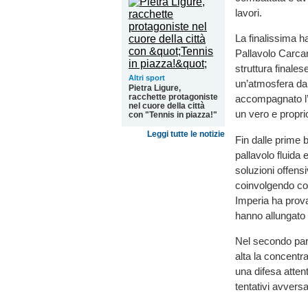
lavori.
La finalissima ha
Pallavolo Carcar
struttura finales
Altri sport
un’atmosfera da
Pietra Ligure,
racchette protagoniste
accompagnato l’i
nel cuore della città
un vero e propri
con "Tennis in piazza!"
Leggi tutte le notizie
Fin dalle prime 
pallavolo fluida 
soluzioni offens
coinvolgendo con
Imperia ha prova
hanno allungato
Nel secondo par
alta la concentr
una difesa atten
tentativi avversa