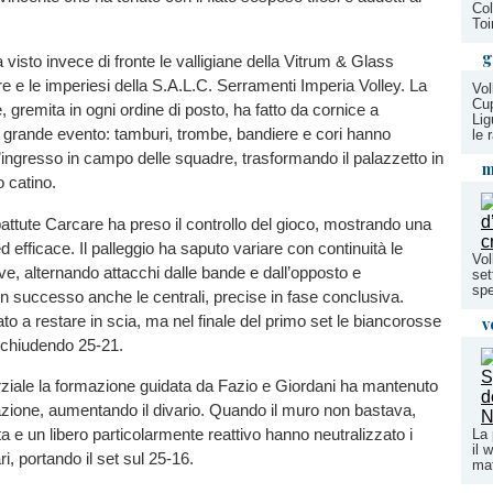
Col
Toi
g
 visto invece di fronte le valligiane della Vitrum & Glass
e e le imperiesi della S.A.L.C. Serramenti Imperia Volley. La
Vol
Cup
e, gremita in ogni ordine di posto, ha fatto da cornice a
Lig
 grande evento: tamburi, trombe, bandiere e cori hanno
le 
ngresso in campo delle squadre, trasformando il palazzetto in
m
o catino.
battute Carcare ha preso il controllo del gioco, mostrando una
ed efficace. Il palleggio ha saputo variare con continuità le
Vol
ive, alternando attacchi dalle bande e dall’opposto e
set
spe
 successo anche le centrali, precise in fase conclusiva.
to a restare in scia, ma nel finale del primo set le biancorosse
v
 chiudendo 25-21.
ziale la formazione guidata da Fazio e Giordani ha mantenuto
azione, aumentando il divario. Quando il muro non bastava,
ta e un libero particolarmente reattivo hanno neutralizzato i
La 
il 
ri, portando il set sul 25-16.
mat