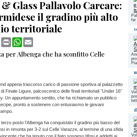
 & Glass Pallavolo Carcare:
rmidese il gradino più alto
Pal
far
io territoriale
v
book
X
Print
WhatsApp
Email
a per Albenga che ha sconfitto Celle
And
pr
Pi
m
nd appena trascorso carico di passione sportiva al palazzetto
 di Finale Ligure, palcoscenico delle finali territoriali "Under 16"
Vol
pos
ley. Un appuntamento sentito, che ha richiamato un pubblico
tet
ecipe, pronto a sostenere con entusiasmo le giovani
d
 campo.
il terzo posto l’Albenga ha conquistato il gradino più basso del
i in rimonta per 3-2 sul Celle Varazze, al termine di una sfida
Vol
incente che ha tenuto con il fiato sospeso tifosi e addetti ai