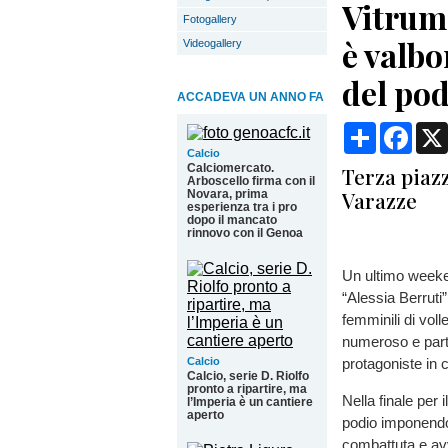
Vitrum
Fotogallery
è valbo
Videogallery
del pod
ACCADEVA UN ANNO FA
Condividi
Face
Calcio
Calciomercato.
Terza piazz
Arboscello firma con il
Varazze
Novara, prima
esperienza tra i pro
dopo il mancato
rinnovo con il Genoa
Un ultimo weeke
“Alessia Berruti”
femminili di vol
numeroso e part
Calcio
protagoniste in
Calcio, serie D. Riolfo
pronto a ripartire, ma
Nella finale per 
l’Imperia è un cantiere
aperto
podio imponendos
combattuta e avv