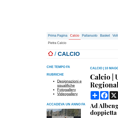
Prima Pagina
Calcio
Pallanuoto
Basket
Vol
Pietra Calcio
/
CALCIO
CHE TEMPO FA
CALCIO
|
10 MAGG
Calcio | 
RUBRICHE
Designazioni e
Regionale
squalifiche
Fotogallery
Condividi
Face
Videogallery
Ad Albenga
ACCADEVA UN ANNO FA
doppietta