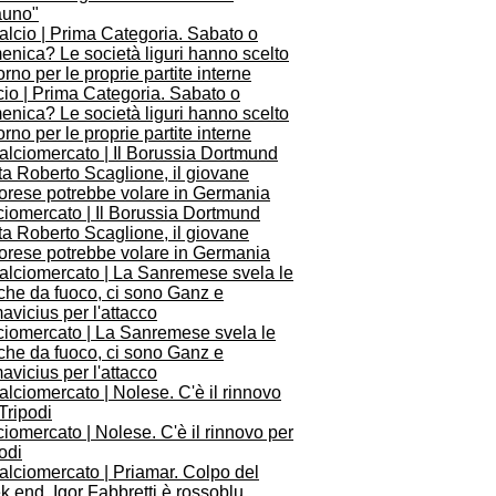
auno"
io | Prima Categoria. Sabato o
nica? Le società liguri hanno scelto
iorno per le proprie partite interne
ciomercato | Il Borussia Dortmund
ta Roberto Scaglione, il giovane
orese potrebbe volare in Germania
ciomercato | La Sanremese svela le
che da fuoco, ci sono Ganz e
avicius per l'attacco
iomercato | Nolese. C'è il rinnovo per
odi