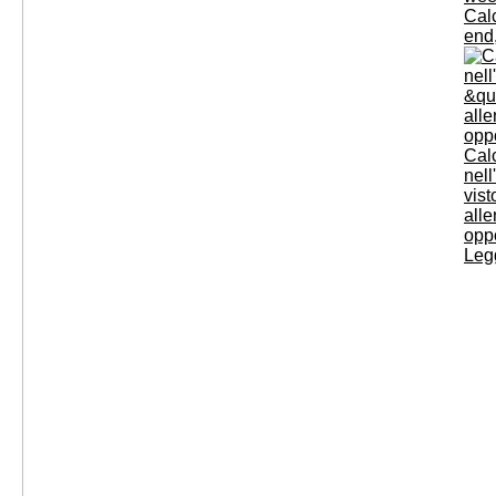
Cal
end,
Calc
nell
vist
all
opp
Legg