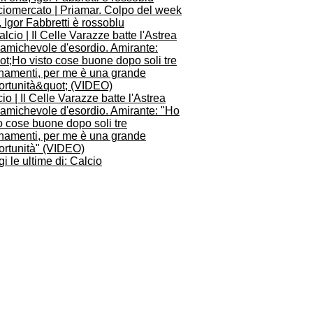
ciomercato | Priamar. Colpo del week
 Igor Fabbretti è rossoblu
io | Il Celle Varazze batte l'Astrea
'amichevole d'esordio. Amirante: "Ho
o cose buone dopo soli tre
enamenti, per me è una grande
ortunità" (VIDEO)
i le ultime di: Calcio