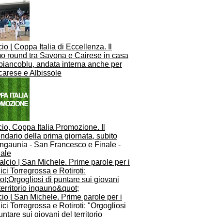
io | Coppa Italia di Eccellenza. Il
mo round tra Savona e Cairese in casa
biancoblu, andata interna anche per
carese e Albissole
io, Coppa Italia Promozione. Il
ndario della prima giornata, subito
ingaunia - San Francesco e Finale -
iale
io | San Michele. Prime parole per i
ici Torregrossa e Rotiroti: "Orgogliosi
untare sui giovani del territorio