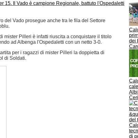
o del Vado prosegue anche tra le fila del Settore
oblu.
Calc
pri
i mister Pilleri è infatti riuscita a conquistare il titolo
dei 
endo ad Albenga l'Ospedaletti con un netto 3-0.
Car
rtita per i ragazzi di mister Pilleri la doppietta di
l di Soldati.
Calc
cale
Alb
Cer
Calc
tecn
di p