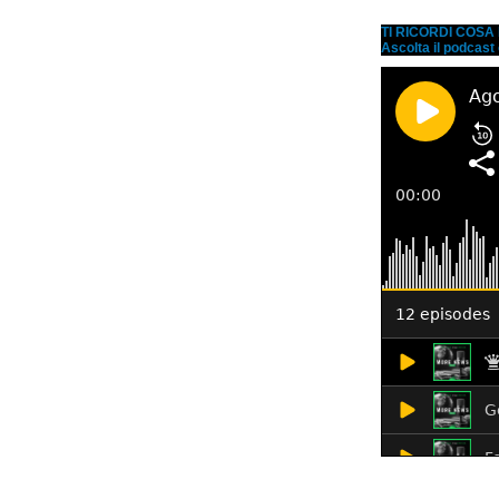
TI RICORDI COS
Ascolta il podcast