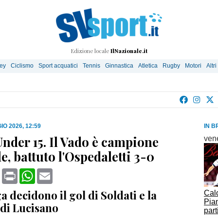
Edizione locale
IlNazionale.it
ley
Ciclismo
Sport acquatici
Tennis
Ginnastica
Atletica
Rugby
Motori
Altri
IO 2026, 12:59
IN B
Under 15. Il Vado è campione
ven
, battuto l'Ospedaletti 3-0
book
X
Print
WhatsApp
Email
 decidono il gol di Soldati e la
Cal
Pian
 di Lucisano
part