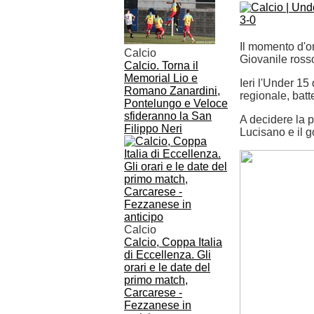
Il momento d'or
Calcio
Giovanile ross
Calcio. Torna il
Memorial Lio e
Ieri l'Under 15 d
Romano Zanardini,
regionale, batt
Pontelungo e Veloce
sfideranno la San
A decidere la pa
Filippo Neri
Lucisano e il go
Calcio
Calcio, Coppa Italia
di Eccellenza. Gli
orari e le date del
primo match,
Carcarese -
Fezzanese in