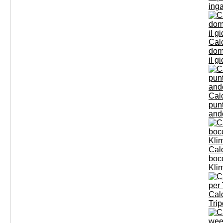
ing
Calc
dome
il g
Cal
pun
and
Cal
boc
Klim
Calc
Trip