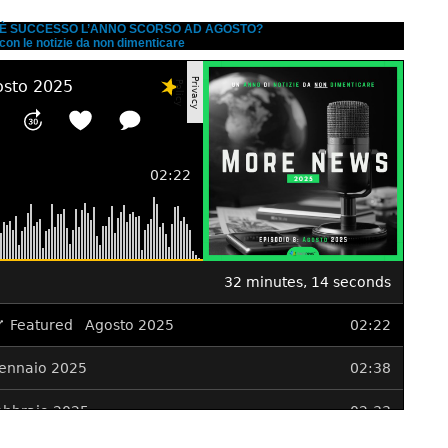
A È SUCCESSO L’ANNO SCORSO AD AGOSTO?
 con le notizie da non dimenticare