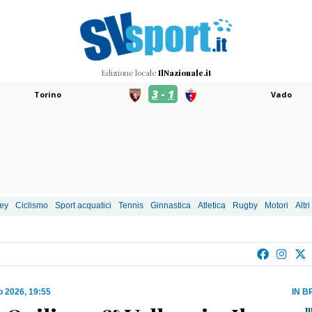
Edizione locale
IlNazionale.it
3
-
1
Torino
Vado
ley
Ciclismo
Sport acquatici
Tennis
Ginnastica
Atletica
Rugby
Motori
Altri
o 2026, 19:55
IN B
m