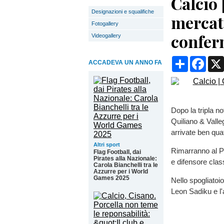
Calcio 
Designazioni e squalifiche
mercat
Fotogallery
confer
Videogallery
Condividi
Face
ACCADEVA UN ANNO FA
Dopo la tripla no
Quiliano & Valle
arrivate ben qua
Altri sport
Rimarranno al Pi
Flag Football, dai
Pirates alla Nazionale:
e difensore cla
Carola Bianchelli tra le
Azzurre per i World
Games 2025
Nello spogliatoi
Leon Sadiku e l'