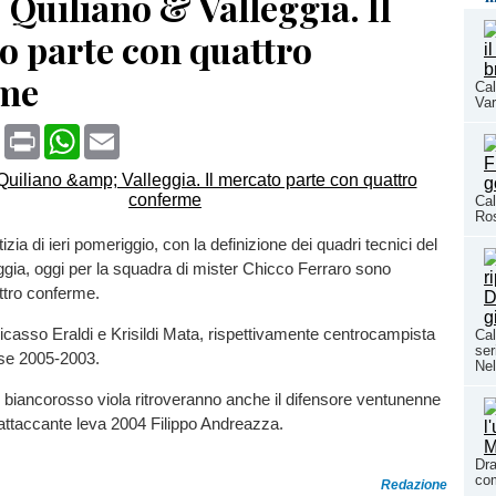
| Quiliano & Valleggia. Il
o parte con quattro
me
Cal
Var
book
X
Print
WhatsApp
Email
Cal
Ros
tizia di ieri pomeriggio, con la definizione dei quadri tecnici del
ggia, oggi per la squadra di mister Chicco Ferraro sono
ttro conferme.
casso Eraldi e Krisildi Mata, rispettivamente centrocampista
Cal
ser
sse 2005-2003.
Nel
o biancorosso viola ritroveranno anche il difensore ventunenne
attaccante leva 2004 Filippo Andreazza.
Dra
com
Redazione