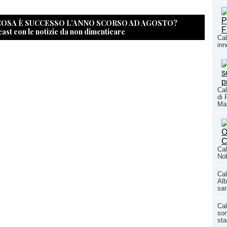
 COSA È SUCCESSO L’ANNO SCORSO AD AGOSTO?
cast con le notizie da non dimenticare
Cal
inn
Cal
di 
Ma
Cal
Nob
Cal
Alb
sar
Cal
son
sta